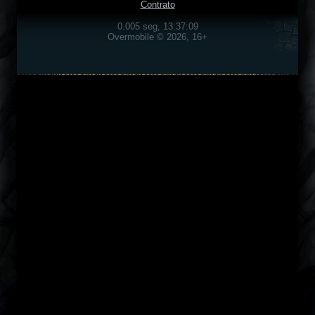
Contrato
0.005 seg, 13:37:09
Overmobile © 2026, 16+