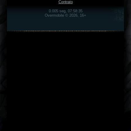
Contrato
0.005 seg, 07:58:35
Overmobile © 2026, 16+