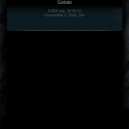
Contrato
0.004 seg, 18:40:10
Overmobile © 2026, 16+