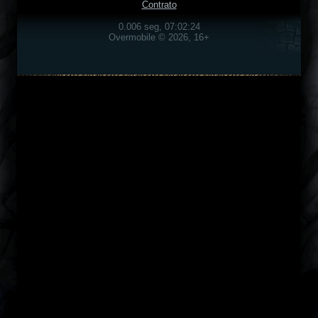
Contrato
0.006 seg, 07:02:24
Overmobile © 2026, 16+