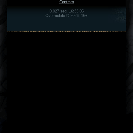
Contrato
0.027 seg, 16:33:05
Overmobile © 2026, 16+