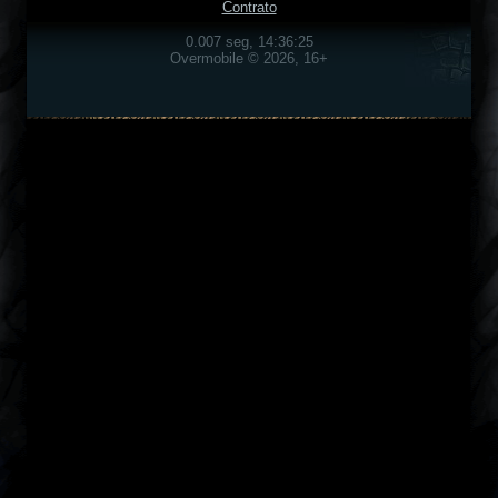
Contrato
0.007 seg, 14:36:25
Overmobile © 2026, 16+