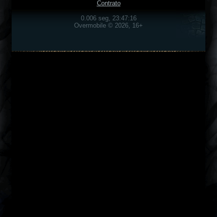
Contrato
0.006 seg, 23:47:16
Overmobile © 2026, 16+