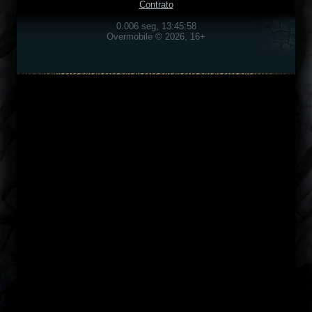
Contrato
0.006 seg, 13:45:58
Overmobile © 2026, 16+