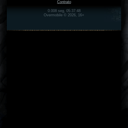
Contrato
0.008 seg, 05:37:48
Overmobile © 2026, 16+