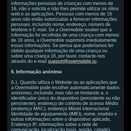
informações pessoais de crianças com menos de
16, não o solicita e não lhes permite utilizar os sítios
web e as aplicações. Pessoas com menos de 16
anos não estão autorizadas a fornecer informações
pessoais, incluindo nome, endereço, número de
telefone e E-mail. Se a Overmobile souber que a
informação foi recolhida de uma criança com menos
de 16 anos, a Overmobile suprimirá imediatamente
essas informações. Se pensa que poderíamos ter
obtido qualquer informação de uma criança ou
sobre uma criança 16, por favor, contacte-nos
através do e-mail
support@overmobile.ru
.
6. Informação anónima
6.1. Quando utiliza o Website ou as aplicações que
a Overmobile pode recolher automaticamente dados
anónimos, incluindo, mas não se limitando a: o
identificador único do dispositivo (persistente ou não
persistente), endereço de controlo de acesso Médio
(endereço MAC), endereço Móvel internacional
Identidade do equipamento (IMEI), nome, modelo e
outras informações sobre o dispositivo aplicado,
Endereço IP, informações sobre a rede de
comunicação, localização (país, região, cidade),