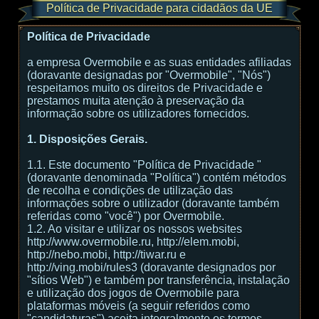
Política de Privacidade para cidadãos da UE
Política de Privacidade
a empresa Overmobile e as suas entidades afiliadas
(doravante designadas por "Overmobile", "Nós")
respeitamos muito os direitos de Privacidade e
prestamos muita atenção à preservação da
informação sobre os utilizadores fornecidos.
1. Disposições Gerais.
1.1. Este documento "Política de Privacidade "
(doravante denominada "Política") contém métodos
de recolha e condições de utilização das
informações sobre o utilizador (doravante também
referidas como "você") por Overmobile.
1.2. Ao visitar e utilizar os nossos websites
http://www.overmobile.ru, http://elem.mobi,
http://nebo.mobi, http://tiwar.ru e
http://ving.mobi/rules3 (doravante designados por
"sítios Web") e também por transferência, instalação
e utilização dos jogos de Overmobile para
plataformas móveis (a seguir referidos como
"candidaturas") aceita integralmente os termos