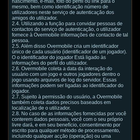
nascimento, e-mail, foto do perfil ou link para o
mesmo, bem como identificação número de
utilizadores neste serviço de autenticação dos
amigos do utilizador.
2.4. Utilizando a função para convidar pessoas de
contactos do serviço de autenticação, o utilizador
fornece à Overmobile informações de contacto de tal
pessoa.
2.5. Além disso Overmobile cria um identificador
único de cada usuário (identificador de um jogador).
O o identificador do jogador Está ligado às
informações do perfil do utilizador.
2.6. Overmobile coleta a data da interação do
usuário com um jogo e outros jogadores dentro o
jogo usando arquivos de log do servidor. Essas
informações podem ser ligadas ao identificador do
jogador.
2.7. Sujeito à permissão do usuário, a Overmobile
também coleta dados precisos baseados em
localização de o utilizador.
2.8. No caso de as informações fornecidas por você
conterem dados pessoais, você com o seu próprio
livre dará, e em seu benefício, consentimento por
escrito para qualquer método de processamento,
incluindo qualquer acção (operação) ou uma