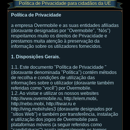
Política de Privacidade para cidadãos da UE
Política de Privacidade
a empresa Overmobile e as suas entidades afiliadas
(doravante designadas por "Overmobile", "Nós")
respeitamos muito os direitos de Privacidade e
prestamos muita atenção à preservação da
informação sobre os utilizadores fornecidos.
1. Disposições Gerais.
1.1. Este documento "Política de Privacidade "
(doravante denominada "Política") contém métodos
de recolha e condições de utilização das
informações sobre o utilizador (doravante também
referidas como "você") por Overmobile.
1.2. Ao visitar e utilizar os nossos websites
http://www.overmobile.ru, http://elem.mobi,
http://nebo.mobi, http://tiwar.ru e
http://ving.mobi/rules3 (doravante designados por
"sítios Web") e também por transferência, instalação
e utilização dos jogos de Overmobile para
plataformas móveis (a seguir referidos como
"candidaturas") aceita integralmente os termos