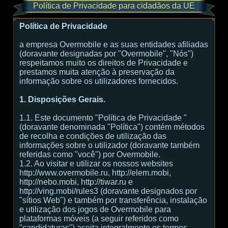
Política de Privacidade para cidadãos da UE
Política de Privacidade
a empresa Overmobile e as suas entidades afiliadas
(doravante designadas por "Overmobile", "Nós")
respeitamos muito os direitos de Privacidade e
prestamos muita atenção à preservação da
informação sobre os utilizadores fornecidos.
1. Disposições Gerais.
1.1. Este documento "Política de Privacidade "
(doravante denominada "Política") contém métodos
de recolha e condições de utilização das
informações sobre o utilizador (doravante também
referidas como "você") por Overmobile.
1.2. Ao visitar e utilizar os nossos websites
http://www.overmobile.ru, http://elem.mobi,
http://nebo.mobi, http://tiwar.ru e
http://ving.mobi/rules3 (doravante designados por
"sítios Web") e também por transferência, instalação
e utilização dos jogos de Overmobile para
plataformas móveis (a seguir referidos como
"candidaturas") aceita integralmente os termos