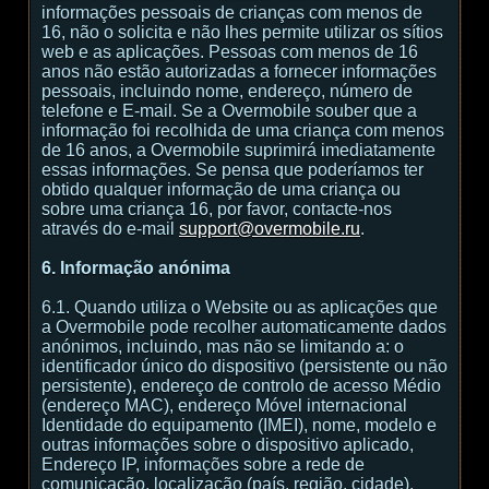
informações pessoais de crianças com menos de
16, não o solicita e não lhes permite utilizar os sítios
web e as aplicações. Pessoas com menos de 16
anos não estão autorizadas a fornecer informações
pessoais, incluindo nome, endereço, número de
telefone e E-mail. Se a Overmobile souber que a
informação foi recolhida de uma criança com menos
de 16 anos, a Overmobile suprimirá imediatamente
essas informações. Se pensa que poderíamos ter
obtido qualquer informação de uma criança ou
sobre uma criança 16, por favor, contacte-nos
através do e-mail
support@overmobile.ru
.
6. Informação anónima
6.1. Quando utiliza o Website ou as aplicações que
a Overmobile pode recolher automaticamente dados
anónimos, incluindo, mas não se limitando a: o
identificador único do dispositivo (persistente ou não
persistente), endereço de controlo de acesso Médio
(endereço MAC), endereço Móvel internacional
Identidade do equipamento (IMEI), nome, modelo e
outras informações sobre o dispositivo aplicado,
Endereço IP, informações sobre a rede de
comunicação, localização (país, região, cidade),