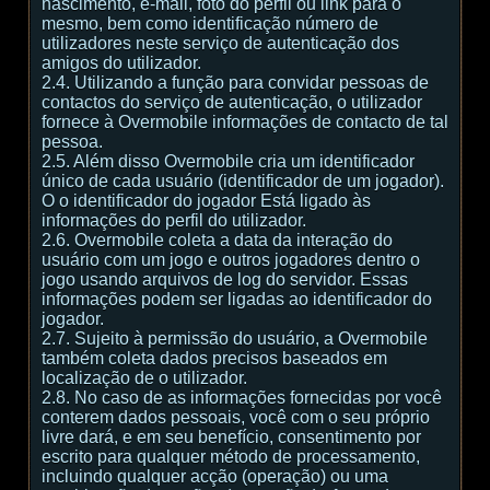
nascimento, e-mail, foto do perfil ou link para o
mesmo, bem como identificação número de
utilizadores neste serviço de autenticação dos
amigos do utilizador.
2.4. Utilizando a função para convidar pessoas de
contactos do serviço de autenticação, o utilizador
fornece à Overmobile informações de contacto de tal
pessoa.
2.5. Além disso Overmobile cria um identificador
único de cada usuário (identificador de um jogador).
O o identificador do jogador Está ligado às
informações do perfil do utilizador.
2.6. Overmobile coleta a data da interação do
usuário com um jogo e outros jogadores dentro o
jogo usando arquivos de log do servidor. Essas
informações podem ser ligadas ao identificador do
jogador.
2.7. Sujeito à permissão do usuário, a Overmobile
também coleta dados precisos baseados em
localização de o utilizador.
2.8. No caso de as informações fornecidas por você
conterem dados pessoais, você com o seu próprio
livre dará, e em seu benefício, consentimento por
escrito para qualquer método de processamento,
incluindo qualquer acção (operação) ou uma