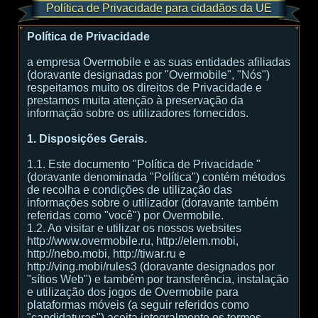
Política de Privacidade para cidadãos da UE
Política de Privacidade
a empresa Overmobile e as suas entidades afiliadas
(doravante designadas por "Overmobile", "Nós")
respeitamos muito os direitos de Privacidade e
prestamos muita atenção à preservação da
informação sobre os utilizadores fornecidos.
1. Disposições Gerais.
1.1. Este documento "Política de Privacidade "
(doravante denominada "Política") contém métodos
de recolha e condições de utilização das
informações sobre o utilizador (doravante também
referidas como "você") por Overmobile.
1.2. Ao visitar e utilizar os nossos websites
http://www.overmobile.ru, http://elem.mobi,
http://nebo.mobi, http://tiwar.ru e
http://ving.mobi/rules3 (doravante designados por
"sítios Web") e também por transferência, instalação
e utilização dos jogos de Overmobile para
plataformas móveis (a seguir referidos como
"candidaturas") aceita integralmente os termos