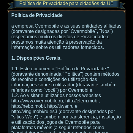
Política de Privacidade para cidadãos da UE
Política de Privacidade
a empresa Overmobile e as suas entidades afiliadas
(doravante designadas por "Overmobile", "Nós")
respeitamos muito os direitos de Privacidade e
prestamos muita atenção à preservação da
informação sobre os utilizadores fornecidos.
1. Disposições Gerais.
1.1. Este documento "Política de Privacidade "
(doravante denominada "Política") contém métodos
de recolha e condições de utilização das
informações sobre o utilizador (doravante também
referidas como "você") por Overmobile.
1.2. Ao visitar e utilizar os nossos websites
http://www.overmobile.ru, http://elem.mobi,
http://nebo.mobi, http://tiwar.ru e
http://ving.mobi/rules3 (doravante designados por
"sítios Web") e também por transferência, instalação
e utilização dos jogos de Overmobile para
plataformas móveis (a seguir referidos como
"candidaturas") aceita integralmente os termos