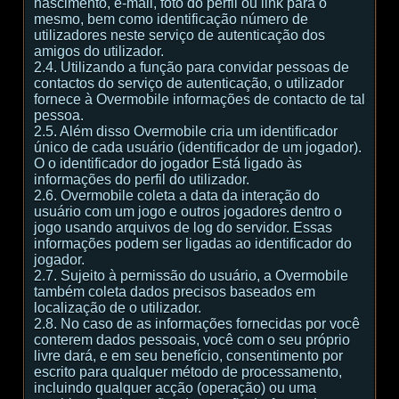
nascimento, e-mail, foto do perfil ou link para o
mesmo, bem como identificação número de
utilizadores neste serviço de autenticação dos
amigos do utilizador.
2.4. Utilizando a função para convidar pessoas de
contactos do serviço de autenticação, o utilizador
fornece à Overmobile informações de contacto de tal
pessoa.
2.5. Além disso Overmobile cria um identificador
único de cada usuário (identificador de um jogador).
O o identificador do jogador Está ligado às
informações do perfil do utilizador.
2.6. Overmobile coleta a data da interação do
usuário com um jogo e outros jogadores dentro o
jogo usando arquivos de log do servidor. Essas
informações podem ser ligadas ao identificador do
jogador.
2.7. Sujeito à permissão do usuário, a Overmobile
também coleta dados precisos baseados em
localização de o utilizador.
2.8. No caso de as informações fornecidas por você
conterem dados pessoais, você com o seu próprio
livre dará, e em seu benefício, consentimento por
escrito para qualquer método de processamento,
incluindo qualquer acção (operação) ou uma