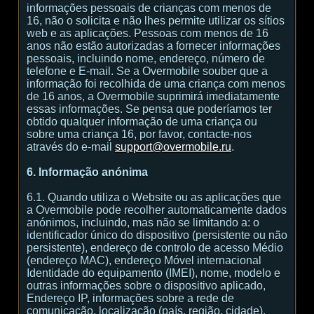
informações pessoais de crianças com menos de
16, não o solicita e não lhes permite utilizar os sítios
web e as aplicações. Pessoas com menos de 16
anos não estão autorizadas a fornecer informações
pessoais, incluindo nome, endereço, número de
telefone e E-mail. Se a Overmobile souber que a
informação foi recolhida de uma criança com menos
de 16 anos, a Overmobile suprimirá imediatamente
essas informações. Se pensa que poderíamos ter
obtido qualquer informação de uma criança ou
sobre uma criança 16, por favor, contacte-nos
através do e-mail
support@overmobile.ru
.
6. Informação anónima
6.1. Quando utiliza o Website ou as aplicações que
a Overmobile pode recolher automaticamente dados
anónimos, incluindo, mas não se limitando a: o
identificador único do dispositivo (persistente ou não
persistente), endereço de controlo de acesso Médio
(endereço MAC), endereço Móvel internacional
Identidade do equipamento (IMEI), nome, modelo e
outras informações sobre o dispositivo aplicado,
Endereço IP, informações sobre a rede de
comunicação, localização (país, região, cidade),