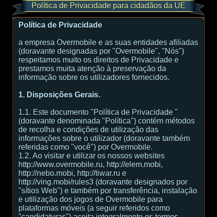
Política de Privacidade para cidadãos da UE
Política de Privacidade
a empresa Overmobile e as suas entidades afiliadas
(doravante designadas por "Overmobile", "Nós")
respeitamos muito os direitos de Privacidade e
prestamos muita atenção à preservação da
informação sobre os utilizadores fornecidos.
1. Disposições Gerais.
1.1. Este documento "Política de Privacidade "
(doravante denominada "Política") contém métodos
de recolha e condições de utilização das
informações sobre o utilizador (doravante também
referidas como "você") por Overmobile.
1.2. Ao visitar e utilizar os nossos websites
http://www.overmobile.ru, http://elem.mobi,
http://nebo.mobi, http://tiwar.ru e
http://ving.mobi/rules3 (doravante designados por
"sítios Web") e também por transferência, instalação
e utilização dos jogos de Overmobile para
plataformas móveis (a seguir referidos como
"candidaturas") aceita integralmente os termos