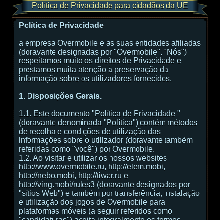
Política de Privacidade para cidadãos da UE
Política de Privacidade
a empresa Overmobile e as suas entidades afiliadas
(doravante designadas por "Overmobile", "Nós")
respeitamos muito os direitos de Privacidade e
prestamos muita atenção à preservação da
informação sobre os utilizadores fornecidos.
1. Disposições Gerais.
1.1. Este documento "Política de Privacidade "
(doravante denominada "Política") contém métodos
de recolha e condições de utilização das
informações sobre o utilizador (doravante também
referidas como "você") por Overmobile.
1.2. Ao visitar e utilizar os nossos websites
http://www.overmobile.ru, http://elem.mobi,
http://nebo.mobi, http://tiwar.ru e
http://ving.mobi/rules3 (doravante designados por
"sítios Web") e também por transferência, instalação
e utilização dos jogos de Overmobile para
plataformas móveis (a seguir referidos como
"candidaturas") aceita integralmente os termos