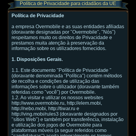
Política de Privacidade para cidadãos da UE
Política de Privacidade
a empresa Overmobile e as suas entidades afiliadas
(doravante designadas por "Overmobile", "Nós")
respeitamos muito os direitos de Privacidade e
prestamos muita atenção à preservação da
informação sobre os utilizadores fornecidos.
1. Disposições Gerais.
1.1. Este documento "Política de Privacidade "
(doravante denominada "Política") contém métodos
de recolha e condições de utilização das
informações sobre o utilizador (doravante também
referidas como "você") por Overmobile.
1.2. Ao visitar e utilizar os nossos websites
http://www.overmobile.ru, http://elem.mobi,
http://nebo.mobi, http://tiwar.ru e
http://ving.mobi/rules3 (doravante designados por
"sítios Web") e também por transferência, instalação
e utilização dos jogos de Overmobile para
plataformas móveis (a seguir referidos como
"candidaturas") aceita integralmente os termos