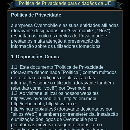
Política de Privacidade para cidadãos da UE
Política de Privacidade
a empresa Overmobile e as suas entidades afiliadas
(doravante designadas por "Overmobile", "Nós")
respeitamos muito os direitos de Privacidade e
prestamos muita atenção à preservação da
informação sobre os utilizadores fornecidos.
1. Disposições Gerais.
1.1. Este documento "Política de Privacidade "
(doravante denominada "Política") contém métodos
de recolha e condições de utilização das
informações sobre o utilizador (doravante também
referidas como "você") por Overmobile.
1.2. Ao visitar e utilizar os nossos websites
http://www.overmobile.ru, http://elem.mobi,
http://nebo.mobi, http://tiwar.ru e
http://ving.mobi/rules3 (doravante designados por
"sítios Web") e também por transferência, instalação
e utilização dos jogos de Overmobile para
plataformas móveis (a seguir referidos como
"candidaturas") aceita integralmente os termos