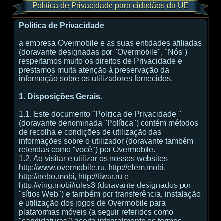
Política de Privacidade para cidadãos da UE
Política de Privacidade
a empresa Overmobile e as suas entidades afiliadas
(doravante designadas por "Overmobile", "Nós")
respeitamos muito os direitos de Privacidade e
prestamos muita atenção à preservação da
informação sobre os utilizadores fornecidos.
1. Disposições Gerais.
1.1. Este documento "Política de Privacidade "
(doravante denominada "Política") contém métodos
de recolha e condições de utilização das
informações sobre o utilizador (doravante também
referidas como "você") por Overmobile.
1.2. Ao visitar e utilizar os nossos websites
http://www.overmobile.ru, http://elem.mobi,
http://nebo.mobi, http://tiwar.ru e
http://ving.mobi/rules3 (doravante designados por
"sítios Web") e também por transferência, instalação
e utilização dos jogos de Overmobile para
plataformas móveis (a seguir referidos como
"candidaturas") aceita integralmente os termos