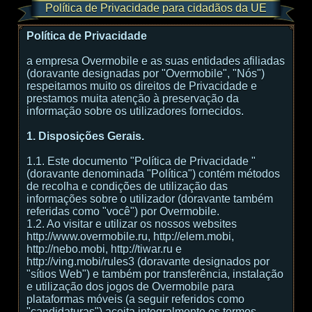
Política de Privacidade para cidadãos da UE
Política de Privacidade
a empresa Overmobile e as suas entidades afiliadas
(doravante designadas por "Overmobile", "Nós")
respeitamos muito os direitos de Privacidade e
prestamos muita atenção à preservação da
informação sobre os utilizadores fornecidos.
1. Disposições Gerais.
1.1. Este documento "Política de Privacidade "
(doravante denominada "Política") contém métodos
de recolha e condições de utilização das
informações sobre o utilizador (doravante também
referidas como "você") por Overmobile.
1.2. Ao visitar e utilizar os nossos websites
http://www.overmobile.ru, http://elem.mobi,
http://nebo.mobi, http://tiwar.ru e
http://ving.mobi/rules3 (doravante designados por
"sítios Web") e também por transferência, instalação
e utilização dos jogos de Overmobile para
plataformas móveis (a seguir referidos como
"candidaturas") aceita integralmente os termos