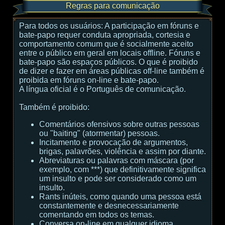
Regras para comunicação
Para todos os usuários:
A participação em fóruns e
bate-papo requer conduta apropriada, cortesia e
comportamento comum que é socialmente aceito
entre o público em geral em locais offline. Fóruns e
bate-papo são espaços públicos. O que é proibido
de dizer e fazer em áreas públicas off-line também é
proibida em fóruns on-line e bate-papo.
A língua oficial é o Português de comunicação.
Também é proibido:
Comentários ofensivos sobre outras pessoas
ou "baiting" (atormentar) pessoas.
Incitamento e provocação de argumentos,
brigas, palavrões, violência e assim por diante.
Abreviaturas ou palavras com máscara (por
exemplo, com ***) que definitivamente significa
um insulto e pode ser considerado como um
insulto.
Rants inúteis, como quando uma pessoa está
constantemente e desnecessariamente
comentando em todos os temas.
Conversa on-line em qualquer idioma