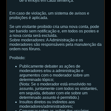
de 6 emojis em cada sentença.
Em caso de violação, um sistema de avisos e
proibições é aplicada.
Se um visitante proibido cria uma nova conta, pode
ser banido sem notificação e, em todos os postes e
a nova conta será excluída.
Sobre moderadores:
A Administração e os
moderadores são responsáveis ​​pela manutenção da
ordem nos fóruns.
Proibido:
Publicamente debater as ações de
moderadores e/ou a administração e
argumentos com o moderador sobre um
determinado tópico;
(
Nota:
Se o moderador está envolvido no
assunto, juntamente com todos os visitantes,
em seguida, debater com ele sobre um
determinado assunto é permitido.
)
Insultos diretos ou indiretos aos
moderadores/administradores;
Conversar sobre as ações dos usuários