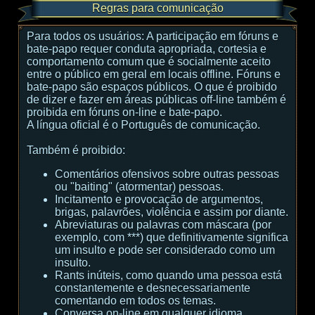
Regras para comunicação
Para todos os usuários:
A participação em fóruns e
bate-papo requer conduta apropriada, cortesia e
comportamento comum que é socialmente aceito
entre o público em geral em locais offline. Fóruns e
bate-papo são espaços públicos. O que é proibido
de dizer e fazer em áreas públicas off-line também é
proibida em fóruns on-line e bate-papo.
A língua oficial é o Português de comunicação.
Também é proibido:
Comentários ofensivos sobre outras pessoas
ou "baiting" (atormentar) pessoas.
Incitamento e provocação de argumentos,
brigas, palavrões, violência e assim por diante.
Abreviaturas ou palavras com máscara (por
exemplo, com ***) que definitivamente significa
um insulto e pode ser considerado como um
insulto.
Rants inúteis, como quando uma pessoa está
constantemente e desnecessariamente
comentando em todos os temas.
Conversa on-line em qualquer idioma