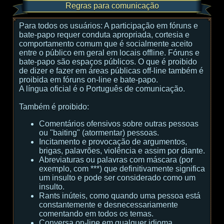
Regras para comunicação
Para todos os usuários:
A participação em fóruns e
bate-papo requer conduta apropriada, cortesia e
comportamento comum que é socialmente aceito
entre o público em geral em locais offline. Fóruns e
bate-papo são espaços públicos. O que é proibido
de dizer e fazer em áreas públicas off-line também é
proibida em fóruns on-line e bate-papo.
A língua oficial é o Português de comunicação.
Também é proibido:
Comentários ofensivos sobre outras pessoas
ou "baiting" (atormentar) pessoas.
Incitamento e provocação de argumentos,
brigas, palavrões, violência e assim por diante.
Abreviaturas ou palavras com máscara (por
exemplo, com ***) que definitivamente significa
um insulto e pode ser considerado como um
insulto.
Rants inúteis, como quando uma pessoa está
constantemente e desnecessariamente
comentando em todos os temas.
Conversa on-line em qualquer idioma