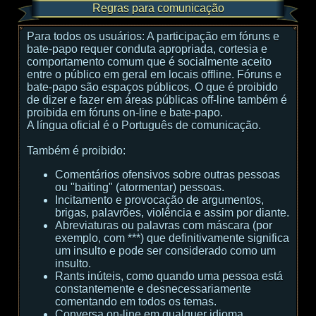
Regras para comunicação
Para todos os usuários:
A participação em fóruns e
bate-papo requer conduta apropriada, cortesia e
comportamento comum que é socialmente aceito
entre o público em geral em locais offline. Fóruns e
bate-papo são espaços públicos. O que é proibido
de dizer e fazer em áreas públicas off-line também é
proibida em fóruns on-line e bate-papo.
A língua oficial é o Português de comunicação.
Também é proibido:
Comentários ofensivos sobre outras pessoas
ou "baiting" (atormentar) pessoas.
Incitamento e provocação de argumentos,
brigas, palavrões, violência e assim por diante.
Abreviaturas ou palavras com máscara (por
exemplo, com ***) que definitivamente significa
um insulto e pode ser considerado como um
insulto.
Rants inúteis, como quando uma pessoa está
constantemente e desnecessariamente
comentando em todos os temas.
Conversa on-line em qualquer idioma