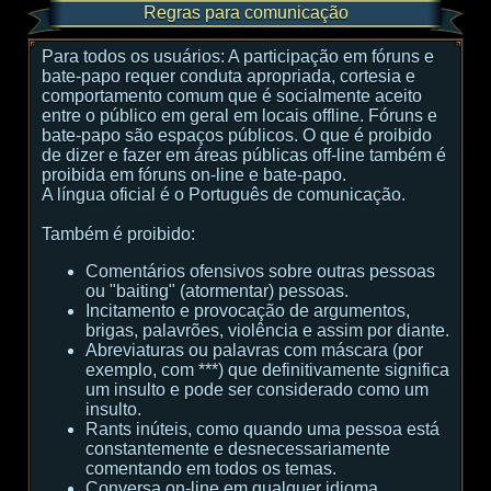
Regras para comunicação
Para todos os usuários:
A participação em fóruns e
bate-papo requer conduta apropriada, cortesia e
comportamento comum que é socialmente aceito
entre o público em geral em locais offline. Fóruns e
bate-papo são espaços públicos. O que é proibido
de dizer e fazer em áreas públicas off-line também é
proibida em fóruns on-line e bate-papo.
A língua oficial é o Português de comunicação.
Também é proibido:
Comentários ofensivos sobre outras pessoas
ou "baiting" (atormentar) pessoas.
Incitamento e provocação de argumentos,
brigas, palavrões, violência e assim por diante.
Abreviaturas ou palavras com máscara (por
exemplo, com ***) que definitivamente significa
um insulto e pode ser considerado como um
insulto.
Rants inúteis, como quando uma pessoa está
constantemente e desnecessariamente
comentando em todos os temas.
Conversa on-line em qualquer idioma