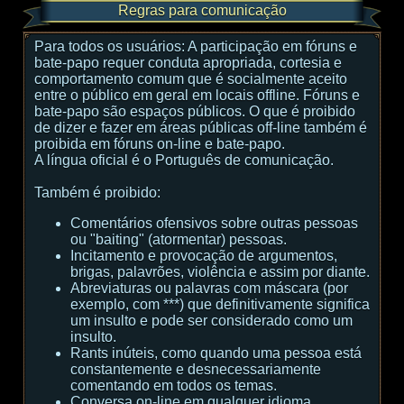
Regras para comunicação
Para todos os usuários:
A participação em fóruns e
bate-papo requer conduta apropriada, cortesia e
comportamento comum que é socialmente aceito
entre o público em geral em locais offline. Fóruns e
bate-papo são espaços públicos. O que é proibido
de dizer e fazer em áreas públicas off-line também é
proibida em fóruns on-line e bate-papo.
A língua oficial é o Português de comunicação.
Também é proibido:
Comentários ofensivos sobre outras pessoas
ou "baiting" (atormentar) pessoas.
Incitamento e provocação de argumentos,
brigas, palavrões, violência e assim por diante.
Abreviaturas ou palavras com máscara (por
exemplo, com ***) que definitivamente significa
um insulto e pode ser considerado como um
insulto.
Rants inúteis, como quando uma pessoa está
constantemente e desnecessariamente
comentando em todos os temas.
Conversa on-line em qualquer idioma