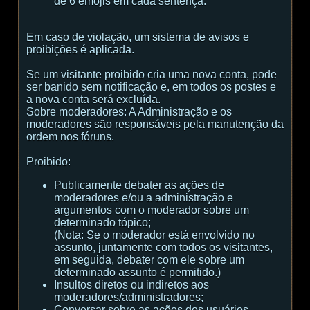
de 6 emojis em cada sentença.
Em caso de violação, um sistema de avisos e
proibições é aplicada.
Se um visitante proibido cria uma nova conta, pode
ser banido sem notificação e, em todos os postes e
a nova conta será excluída.
Sobre moderadores:
A Administração e os
moderadores são responsáveis ​​pela manutenção da
ordem nos fóruns.
Proibido:
Publicamente debater as ações de
moderadores e/ou a administração e
argumentos com o moderador sobre um
determinado tópico;
(
Nota:
Se o moderador está envolvido no
assunto, juntamente com todos os visitantes,
em seguida, debater com ele sobre um
determinado assunto é permitido.
)
Insultos diretos ou indiretos aos
moderadores/administradores;
Conversar sobre as ações dos usuários