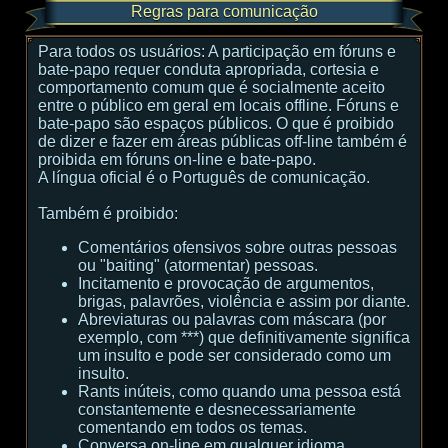
Regras para comunicação
Para todos os usuários:
A participação em fóruns e
bate-papo requer conduta apropriada, cortesia e
comportamento comum que é socialmente aceito
entre o público em geral em locais offline. Fóruns e
bate-papo são espaços públicos. O que é proibido
de dizer e fazer em áreas públicas off-line também é
proibida em fóruns on-line e bate-papo.
A língua oficial é o Português de comunicação.
Também é proibido:
Comentários ofensivos sobre outras pessoas
ou "baiting" (atormentar) pessoas.
Incitamento e provocação de argumentos,
brigas, palavrões, violência e assim por diante.
Abreviaturas ou palavras com máscara (por
exemplo, com ***) que definitivamente significa
um insulto e pode ser considerado como um
insulto.
Rants inúteis, como quando uma pessoa está
constantemente e desnecessariamente
comentando em todos os temas.
Conversa on-line em qualquer idioma