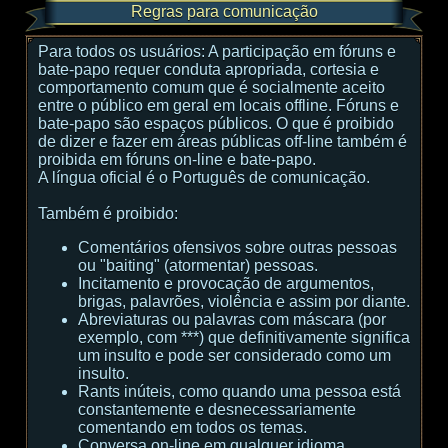
Regras para comunicação
Para todos os usuários:
A participação em fóruns e
bate-papo requer conduta apropriada, cortesia e
comportamento comum que é socialmente aceito
entre o público em geral em locais offline. Fóruns e
bate-papo são espaços públicos. O que é proibido
de dizer e fazer em áreas públicas off-line também é
proibida em fóruns on-line e bate-papo.
A língua oficial é o Português de comunicação.
Também é proibido:
Comentários ofensivos sobre outras pessoas
ou "baiting" (atormentar) pessoas.
Incitamento e provocação de argumentos,
brigas, palavrões, violência e assim por diante.
Abreviaturas ou palavras com máscara (por
exemplo, com ***) que definitivamente significa
um insulto e pode ser considerado como um
insulto.
Rants inúteis, como quando uma pessoa está
constantemente e desnecessariamente
comentando em todos os temas.
Conversa on-line em qualquer idioma