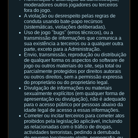
moderadores outros jogadores ou terceiros
fora do jogo.
A violação ou desrespeito pelas regras de
conduta usando bate-papo recürsos
(sistemáticas, violações deliberadas).
Uso de jogo "bugs" (erros técnicos), ou a
transmissão de informações que comunica a
sua existência a terceiros ou a qualquer outra
parte, exceto para a Administração.
Envio, transmissão, reprodução ou distribuição
de qualquer forma os aspectos do software de
jogo ou outros materiais do site, seja total ou
parcialmente protegidos por direitos autorais
ou outros direitos, sem a permissão expressa
do proprietário ou do proprietário legal.
Divulgação de informações ou materiais
sexualmente explícitos (em qualquer forma de
apresentação ou divulgação), não é adequado
para o acesso público por pessoas abaixo da
idade legal de acesso a essas informações.
Cometer ou incitar terceiros para cometer atos
proibidos pela legislação aplicável, incluindo
as relacionadas com o tráfico de drogas,
actividades terroristas, pedindo a derrubada
do governo legalmente eleito, pornografia, ou