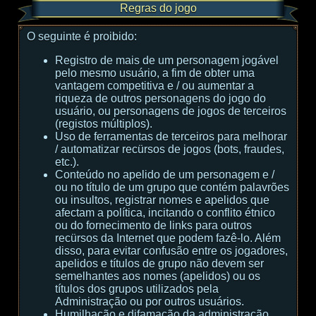
Regras do jogo
O seguinte é proibido:
Registro de mais de um personagem jogável
pelo mesmo usuário, a fim de obter uma
vantagem competitiva e / ou aumentar a
riqueza de outros personagens do jogo do
usuário, ou personagens de jogos de terceiros
(registos múltiplos).
Uso de ferramentas de terceiros para melhorar
/ automatizar recürsos de jogos (bots, fraudes,
etc.).
Conteúdo no apelido de um personagem e /
ou no título de um grupo que contém palavrões
ou insultos, registrar nomes e apelidos que
afectam a política, incitando o conflito étnico
ou do fornecimento de links para outros
recürsos da Internet que podem fazê-lo. Além
disso, para evitar confusão entre os jogadores,
apelidos e títulos de grupo não devem ser
semelhantes aos nomes (apelidos) ou os
títulos dos grupos utilizados pela
Administração ou por outros usuários.
Humilhação e difamação da administração,