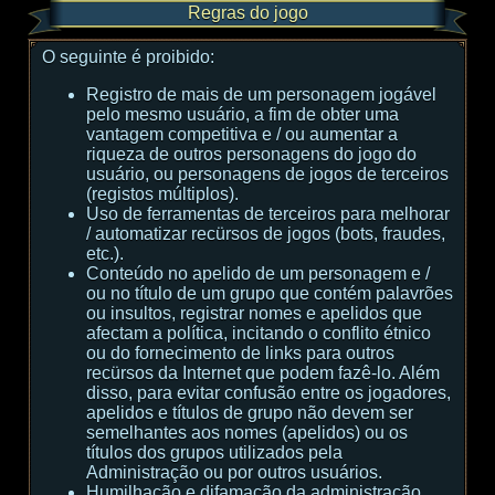
Regras do jogo
O seguinte é proibido:
Registro de mais de um personagem jogável
pelo mesmo usuário, a fim de obter uma
vantagem competitiva e / ou aumentar a
riqueza de outros personagens do jogo do
usuário, ou personagens de jogos de terceiros
(registos múltiplos).
Uso de ferramentas de terceiros para melhorar
/ automatizar recürsos de jogos (bots, fraudes,
etc.).
Conteúdo no apelido de um personagem e /
ou no título de um grupo que contém palavrões
ou insultos, registrar nomes e apelidos que
afectam a política, incitando o conflito étnico
ou do fornecimento de links para outros
recürsos da Internet que podem fazê-lo. Além
disso, para evitar confusão entre os jogadores,
apelidos e títulos de grupo não devem ser
semelhantes aos nomes (apelidos) ou os
títulos dos grupos utilizados pela
Administração ou por outros usuários.
Humilhação e difamação da administração,