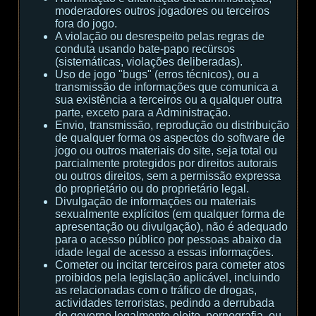
moderadores outros jogadores ou terceiros
fora do jogo.
A violação ou desrespeito pelas regras de
conduta usando bate-papo recürsos
(sistemáticas, violações deliberadas).
Uso de jogo "bugs" (erros técnicos), ou a
transmissão de informações que comunica a
sua existência a terceiros ou a qualquer outra
parte, exceto para a Administração.
Envio, transmissão, reprodução ou distribuição
de qualquer forma os aspectos do software de
jogo ou outros materiais do site, seja total ou
parcialmente protegidos por direitos autorais
ou outros direitos, sem a permissão expressa
do proprietário ou do proprietário legal.
Divulgação de informações ou materiais
sexualmente explícitos (em qualquer forma de
apresentação ou divulgação), não é adequado
para o acesso público por pessoas abaixo da
idade legal de acesso a essas informações.
Cometer ou incitar terceiros para cometer atos
proibidos pela legislação aplicável, incluindo
as relacionadas com o tráfico de drogas,
actividades terroristas, pedindo a derrubada
do governo legalmente eleito, pornografia, ou