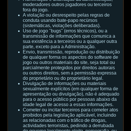
moderadores outros jogadores ou terceiros
fora do jogo.
A violação ou desrespeito pelas regras de
conduta usando bate-papo recürsos
(sistemáticas, violações deliberadas).
Uso de jogo "bugs" (erros técnicos), ou a
transmissão de informações que comunica a
sua existência a terceiros ou a qualquer outra
parte, exceto para a Administração.
Envio, transmissão, reprodução ou distribuição
de qualquer forma os aspectos do software de
jogo ou outros materiais do site, seja total ou
parcialmente protegidos por direitos autorais
ou outros direitos, sem a permissão expressa
do proprietário ou do proprietário legal.
Divulgação de informações ou materiais
sexualmente explícitos (em qualquer forma de
apresentação ou divulgação), não é adequado
para o acesso público por pessoas abaixo da
idade legal de acesso a essas informações.
Cometer ou incitar terceiros para cometer atos
proibidos pela legislação aplicável, incluindo
as relacionadas com o tráfico de drogas,
actividades terroristas, pedindo a derrubada
do governo legalmente eleito, pornografia, ou