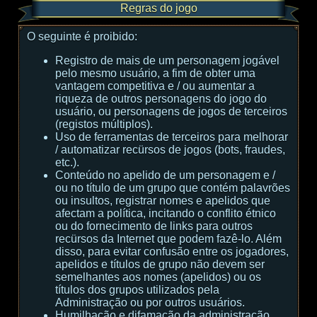
Regras do jogo
O seguinte é proibido:
Registro de mais de um personagem jogável
pelo mesmo usuário, a fim de obter uma
vantagem competitiva e / ou aumentar a
riqueza de outros personagens do jogo do
usuário, ou personagens de jogos de terceiros
(registos múltiplos).
Uso de ferramentas de terceiros para melhorar
/ automatizar recürsos de jogos (bots, fraudes,
etc.).
Conteúdo no apelido de um personagem e /
ou no título de um grupo que contém palavrões
ou insultos, registrar nomes e apelidos que
afectam a política, incitando o conflito étnico
ou do fornecimento de links para outros
recürsos da Internet que podem fazê-lo. Além
disso, para evitar confusão entre os jogadores,
apelidos e títulos de grupo não devem ser
semelhantes aos nomes (apelidos) ou os
títulos dos grupos utilizados pela
Administração ou por outros usuários.
Humilhação e difamação da administração,