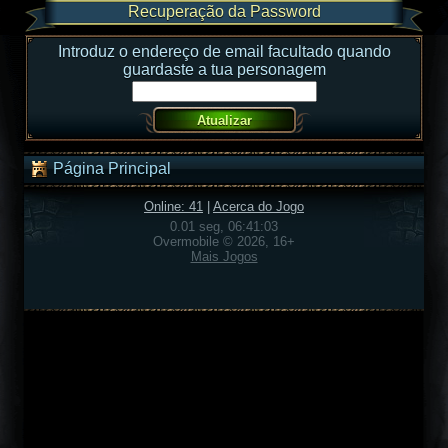
Recuperação da Password
Introduz o endereço de email facultado quando
guardaste a tua personagem
Página Principal
Online: 41
|
Acerca do Jogo
0.01 seg, 06:41:03
Overmobile © 2026, 16+
Mais Jogos