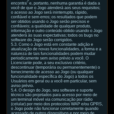
encontra" e, portanto, nenhuma garantia é dada a
você de que o Jogo atenderá aos seus requisitos;
o acesso ao Jogo será ininterrupto, rápido,
confiável e sem erros; os resultados que podem
ser obtidos usando o Jogo serão precisos e
confiáveis; a qualidade de qualquer produto,
informação e outro conteúdo obtido usando o Jogo
atenderá às suas expectativas; todos os bugs no
software do Jogo serão corrigidos.
5.3. Como o Jogo está em constante adição e
atualização de novas funcionalidades, a forma e a
natureza de tais funcionalidades podem mudar
periodicamente sem aviso prévio a você. O
Licenciante pode, a seu exclusivo critério,
descontinuar (temporária ou permanentemente) o
fornecimento de acesso ao Jogo (ou qualquer
funcionalidade específica do Jogo) a todos os
Usuários em geral ou a você em particular, sem
aviso prévio.
5.4. O design do Jogo, seu software e suporte
técnico são projetados para acesso por meio de
um terminal móvel via comunicação por rádio
(celular) por meio dos protocolos WAP e/ou GPRS,
o Jogo pode não funcionar corretamente quando
acessado de outros dispositivos e por meio de