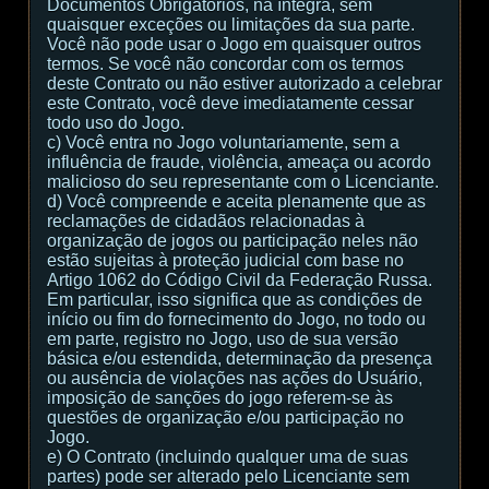
Documentos Obrigatórios, na íntegra, sem
quaisquer exceções ou limitações da sua parte.
Você não pode usar o Jogo em quaisquer outros
termos. Se você não concordar com os termos
deste Contrato ou não estiver autorizado a celebrar
este Contrato, você deve imediatamente cessar
todo uso do Jogo.
c) Você entra no Jogo voluntariamente, sem a
influência de fraude, violência, ameaça ou acordo
malicioso do seu representante com o Licenciante.
d) Você compreende e aceita plenamente que as
reclamações de cidadãos relacionadas à
organização de jogos ou participação neles não
estão sujeitas à proteção judicial com base no
Artigo 1062 do Código Civil da Federação Russa.
Em particular, isso significa que as condições de
início ou fim do fornecimento do Jogo, no todo ou
em parte, registro no Jogo, uso de sua versão
básica e/ou estendida, determinação da presença
ou ausência de violações nas ações do Usuário,
imposição de sanções do jogo referem-se às
questões de organização e/ou participação no
Jogo.
e) O Contrato (incluindo qualquer uma de suas
partes) pode ser alterado pelo Licenciante sem