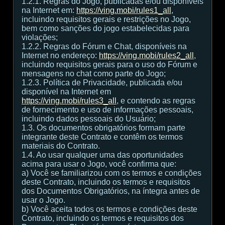
1.2.1. Regras do Jogo, publicadas e/ou disponíveis
na Internet em:
https://ving.mobi/rules1_all
,
incluindo requisitos gerais e restrições no Jogo,
bem como sanções do jogo estabelecidas para
violações;
1.2.2. Regras do Fórum e Chat, disponíveis na
Internet no endereço:
https://ving.mobi/rules2_all
,
incluindo requisitos gerais para o uso do Fórum e
mensagens no chat como parte do Jogo;
1.2.3. Política de Privacidade, publicada e/ou
disponível na Internet em
https://ving.mobi/rules3_all
, e contendo as regras
de fornecimento e uso de informações pessoais,
incluindo dados pessoais do Usuário;
1.3. Os documentos obrigatórios formam parte
integrante deste Contrato e contêm os termos
materiais do Contrato.
1.4. Ao usar qualquer uma das oportunidades
acima para usar o Jogo, você confirma que:
а) Você se familiarizou com os termos e condições
deste Contrato, incluindo os termos e requisitos
dos Documentos Obrigatórios, na íntegra antes de
usar o Jogo.
b) Você aceita todos os termos e condições deste
Contrato, incluindo os termos e requisitos dos