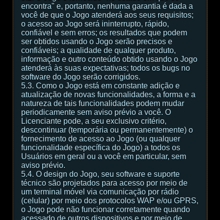
encontra" e, portanto, nenhuma garantia é dada a
você de que o Jogo atenderá aos seus requisitos;
o acesso ao Jogo será ininterrupto, rápido,
confiável e sem erros; os resultados que podem
ser obtidos usando o Jogo serão precisos e
confiáveis; a qualidade de qualquer produto,
informação e outro conteúdo obtido usando o Jogo
atenderá às suas expectativas; todos os bugs no
software do Jogo serão corrigidos.
5.3. Como o Jogo está em constante adição e
atualização de novas funcionalidades, a forma e a
natureza de tais funcionalidades podem mudar
periodicamente sem aviso prévio a você. O
Licenciante pode, a seu exclusivo critério,
descontinuar (temporária ou permanentemente) o
fornecimento de acesso ao Jogo (ou qualquer
funcionalidade específica do Jogo) a todos os
Usuários em geral ou a você em particular, sem
aviso prévio.
5.4. O design do Jogo, seu software e suporte
técnico são projetados para acesso por meio de
um terminal móvel via comunicação por rádio
(celular) por meio dos protocolos WAP e/ou GPRS,
o Jogo pode não funcionar corretamente quando
acessado de outros dispositivos e por meio de