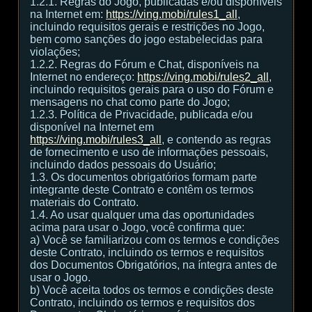
1.2.1. Regras do Jogo, publicadas e/ou disponíveis
na Internet em:
https://ving.mobi/rules1_all
,
incluindo requisitos gerais e restrições no Jogo,
bem como sanções do jogo estabelecidas para
violações;
1.2.2. Regras do Fórum e Chat, disponíveis na
Internet no endereço:
https://ving.mobi/rules2_all
,
incluindo requisitos gerais para o uso do Fórum e
mensagens no chat como parte do Jogo;
1.2.3. Política de Privacidade, publicada e/ou
disponível na Internet em
https://ving.mobi/rules3_all
, e contendo as regras
de fornecimento e uso de informações pessoais,
incluindo dados pessoais do Usuário;
1.3. Os documentos obrigatórios formam parte
integrante deste Contrato e contêm os termos
materiais do Contrato.
1.4. Ao usar qualquer uma das oportunidades
acima para usar o Jogo, você confirma que:
а) Você se familiarizou com os termos e condições
deste Contrato, incluindo os termos e requisitos
dos Documentos Obrigatórios, na íntegra antes de
usar o Jogo.
b) Você aceita todos os termos e condições deste
Contrato, incluindo os termos e requisitos dos