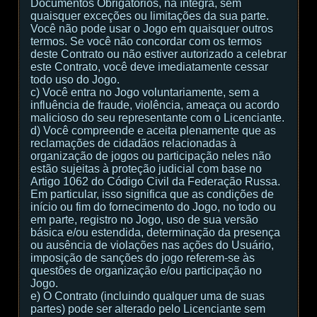
Documentos Obrigatórios, na íntegra, sem
quaisquer exceções ou limitações da sua parte.
Você não pode usar o Jogo em quaisquer outros
termos. Se você não concordar com os termos
deste Contrato ou não estiver autorizado a celebrar
este Contrato, você deve imediatamente cessar
todo uso do Jogo.
c) Você entra no Jogo voluntariamente, sem a
influência de fraude, violência, ameaça ou acordo
malicioso do seu representante com o Licenciante.
d) Você compreende e aceita plenamente que as
reclamações de cidadãos relacionadas à
organização de jogos ou participação neles não
estão sujeitas à proteção judicial com base no
Artigo 1062 do Código Civil da Federação Russa.
Em particular, isso significa que as condições de
início ou fim do fornecimento do Jogo, no todo ou
em parte, registro no Jogo, uso de sua versão
básica e/ou estendida, determinação da presença
ou ausência de violações nas ações do Usuário,
imposição de sanções do jogo referem-se às
questões de organização e/ou participação no
Jogo.
e) O Contrato (incluindo qualquer uma de suas
partes) pode ser alterado pelo Licenciante sem