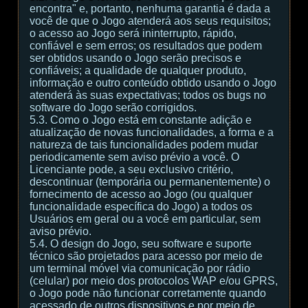
encontra" e, portanto, nenhuma garantia é dada a
você de que o Jogo atenderá aos seus requisitos;
o acesso ao Jogo será ininterrupto, rápido,
confiável e sem erros; os resultados que podem
ser obtidos usando o Jogo serão precisos e
confiáveis; a qualidade de qualquer produto,
informação e outro conteúdo obtido usando o Jogo
atenderá às suas expectativas; todos os bugs no
software do Jogo serão corrigidos.
5.3. Como o Jogo está em constante adição e
atualização de novas funcionalidades, a forma e a
natureza de tais funcionalidades podem mudar
periodicamente sem aviso prévio a você. O
Licenciante pode, a seu exclusivo critério,
descontinuar (temporária ou permanentemente) o
fornecimento de acesso ao Jogo (ou qualquer
funcionalidade específica do Jogo) a todos os
Usuários em geral ou a você em particular, sem
aviso prévio.
5.4. O design do Jogo, seu software e suporte
técnico são projetados para acesso por meio de
um terminal móvel via comunicação por rádio
(celular) por meio dos protocolos WAP e/ou GPRS,
o Jogo pode não funcionar corretamente quando
acessado de outros dispositivos e por meio de