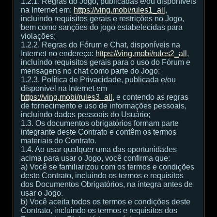
1.2.1. Regras do Jogo, publicadas e/ou disponíveis
na Internet em:
https://ving.mobi/rules1_all
,
incluindo requisitos gerais e restrições no Jogo,
bem como sanções do jogo estabelecidas para
violações;
1.2.2. Regras do Fórum e Chat, disponíveis na
Internet no endereço:
https://ving.mobi/rules2_all
,
incluindo requisitos gerais para o uso do Fórum e
mensagens no chat como parte do Jogo;
1.2.3. Política de Privacidade, publicada e/ou
disponível na Internet em
https://ving.mobi/rules3_all
, e contendo as regras
de fornecimento e uso de informações pessoais,
incluindo dados pessoais do Usuário;
1.3. Os documentos obrigatórios formam parte
integrante deste Contrato e contêm os termos
materiais do Contrato.
1.4. Ao usar qualquer uma das oportunidades
acima para usar o Jogo, você confirma que:
а) Você se familiarizou com os termos e condições
deste Contrato, incluindo os termos e requisitos
dos Documentos Obrigatórios, na íntegra antes de
usar o Jogo.
b) Você aceita todos os termos e condições deste
Contrato, incluindo os termos e requisitos dos