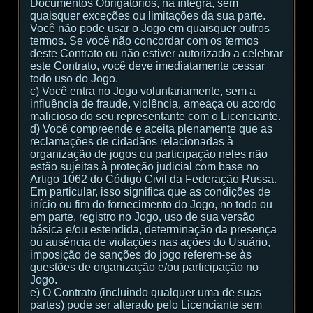
Documentos Obrigatórios, na íntegra, sem
quaisquer exceções ou limitações da sua parte.
Você não pode usar o Jogo em quaisquer outros
termos. Se você não concordar com os termos
deste Contrato ou não estiver autorizado a celebrar
este Contrato, você deve imediatamente cessar
todo uso do Jogo.
c) Você entra no Jogo voluntariamente, sem a
influência de fraude, violência, ameaça ou acordo
malicioso do seu representante com o Licenciante.
d) Você compreende e aceita plenamente que as
reclamações de cidadãos relacionadas à
organização de jogos ou participação neles não
estão sujeitas à proteção judicial com base no
Artigo 1062 do Código Civil da Federação Russa.
Em particular, isso significa que as condições de
início ou fim do fornecimento do Jogo, no todo ou
em parte, registro no Jogo, uso de sua versão
básica e/ou estendida, determinação da presença
ou ausência de violações nas ações do Usuário,
imposição de sanções do jogo referem-se às
questões de organização e/ou participação no
Jogo.
e) O Contrato (incluindo qualquer uma de suas
partes) pode ser alterado pelo Licenciante sem