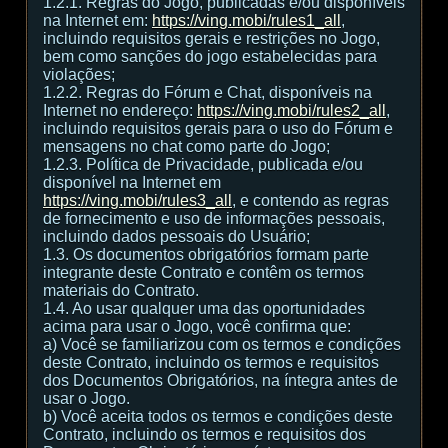
1.2.1. Regras do Jogo, publicadas e/ou disponíveis
na Internet em:
https://ving.mobi/rules1_all
,
incluindo requisitos gerais e restrições no Jogo,
bem como sanções do jogo estabelecidas para
violações;
1.2.2. Regras do Fórum e Chat, disponíveis na
Internet no endereço:
https://ving.mobi/rules2_all
,
incluindo requisitos gerais para o uso do Fórum e
mensagens no chat como parte do Jogo;
1.2.3. Política de Privacidade, publicada e/ou
disponível na Internet em
https://ving.mobi/rules3_all
, e contendo as regras
de fornecimento e uso de informações pessoais,
incluindo dados pessoais do Usuário;
1.3. Os documentos obrigatórios formam parte
integrante deste Contrato e contêm os termos
materiais do Contrato.
1.4. Ao usar qualquer uma das oportunidades
acima para usar o Jogo, você confirma que:
а) Você se familiarizou com os termos e condições
deste Contrato, incluindo os termos e requisitos
dos Documentos Obrigatórios, na íntegra antes de
usar o Jogo.
b) Você aceita todos os termos e condições deste
Contrato, incluindo os termos e requisitos dos