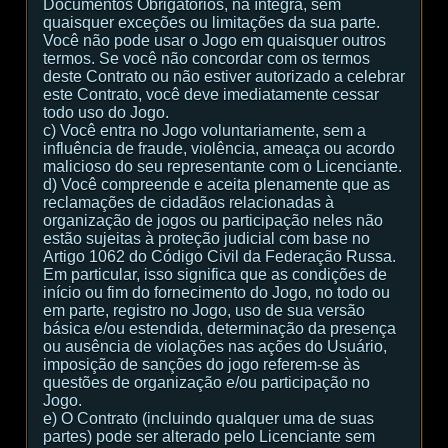
Documentos Obrigatórios, na íntegra, sem
quaisquer exceções ou limitações da sua parte.
Você não pode usar o Jogo em quaisquer outros
termos. Se você não concordar com os termos
deste Contrato ou não estiver autorizado a celebrar
este Contrato, você deve imediatamente cessar
todo uso do Jogo.
c) Você entra no Jogo voluntariamente, sem a
influência de fraude, violência, ameaça ou acordo
malicioso do seu representante com o Licenciante.
d) Você compreende e aceita plenamente que as
reclamações de cidadãos relacionadas à
organização de jogos ou participação neles não
estão sujeitas à proteção judicial com base no
Artigo 1062 do Código Civil da Federação Russa.
Em particular, isso significa que as condições de
início ou fim do fornecimento do Jogo, no todo ou
em parte, registro no Jogo, uso de sua versão
básica e/ou estendida, determinação da presença
ou ausência de violações nas ações do Usuário,
imposição de sanções do jogo referem-se às
questões de organização e/ou participação no
Jogo.
e) O Contrato (incluindo qualquer uma de suas
partes) pode ser alterado pelo Licenciante sem