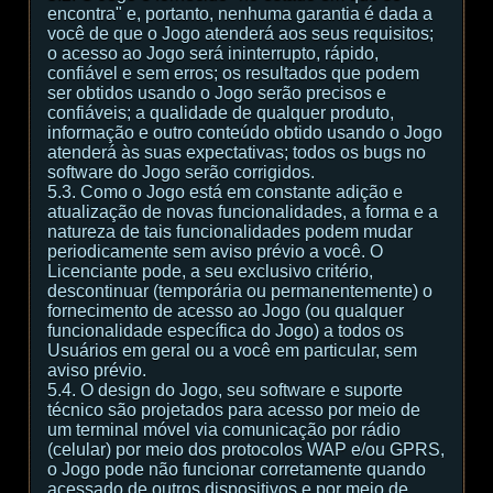
encontra" e, portanto, nenhuma garantia é dada a
você de que o Jogo atenderá aos seus requisitos;
o acesso ao Jogo será ininterrupto, rápido,
confiável e sem erros; os resultados que podem
ser obtidos usando o Jogo serão precisos e
confiáveis; a qualidade de qualquer produto,
informação e outro conteúdo obtido usando o Jogo
atenderá às suas expectativas; todos os bugs no
software do Jogo serão corrigidos.
5.3. Como o Jogo está em constante adição e
atualização de novas funcionalidades, a forma e a
natureza de tais funcionalidades podem mudar
periodicamente sem aviso prévio a você. O
Licenciante pode, a seu exclusivo critério,
descontinuar (temporária ou permanentemente) o
fornecimento de acesso ao Jogo (ou qualquer
funcionalidade específica do Jogo) a todos os
Usuários em geral ou a você em particular, sem
aviso prévio.
5.4. O design do Jogo, seu software e suporte
técnico são projetados para acesso por meio de
um terminal móvel via comunicação por rádio
(celular) por meio dos protocolos WAP e/ou GPRS,
o Jogo pode não funcionar corretamente quando
acessado de outros dispositivos e por meio de