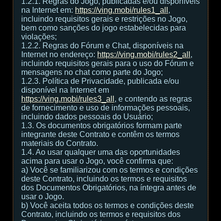
1.2.1. Regras do Jogo, publicadas e/ou disponíveis
na Internet em:
https://ving.mobi/rules1_all
,
incluindo requisitos gerais e restrições no Jogo,
bem como sanções do jogo estabelecidas para
violações;
1.2.2. Regras do Fórum e Chat, disponíveis na
Internet no endereço:
https://ving.mobi/rules2_all
,
incluindo requisitos gerais para o uso do Fórum e
mensagens no chat como parte do Jogo;
1.2.3. Política de Privacidade, publicada e/ou
disponível na Internet em
https://ving.mobi/rules3_all
, e contendo as regras
de fornecimento e uso de informações pessoais,
incluindo dados pessoais do Usuário;
1.3. Os documentos obrigatórios formam parte
integrante deste Contrato e contêm os termos
materiais do Contrato.
1.4. Ao usar qualquer uma das oportunidades
acima para usar o Jogo, você confirma que:
а) Você se familiarizou com os termos e condições
deste Contrato, incluindo os termos e requisitos
dos Documentos Obrigatórios, na íntegra antes de
usar o Jogo.
b) Você aceita todos os termos e condições deste
Contrato, incluindo os termos e requisitos dos