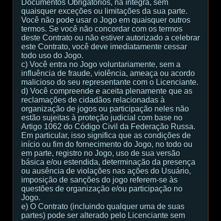
Documentos Obrigatórios, na íntegra, sem
quaisquer exceções ou limitações da sua parte.
Você não pode usar o Jogo em quaisquer outros
termos. Se você não concordar com os termos
deste Contrato ou não estiver autorizado a celebrar
este Contrato, você deve imediatamente cessar
todo uso do Jogo.
c) Você entra no Jogo voluntariamente, sem a
influência de fraude, violência, ameaça ou acordo
malicioso do seu representante com o Licenciante.
d) Você compreende e aceita plenamente que as
reclamações de cidadãos relacionadas à
organização de jogos ou participação neles não
estão sujeitas à proteção judicial com base no
Artigo 1062 do Código Civil da Federação Russa.
Em particular, isso significa que as condições de
início ou fim do fornecimento do Jogo, no todo ou
em parte, registro no Jogo, uso de sua versão
básica e/ou estendida, determinação da presença
ou ausência de violações nas ações do Usuário,
imposição de sanções do jogo referem-se às
questões de organização e/ou participação no
Jogo.
e) O Contrato (incluindo qualquer uma de suas
partes) pode ser alterado pelo Licenciante sem