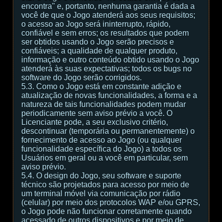
encontra" e, portanto, nenhuma garantia é dada a
você de que o Jogo atenderá aos seus requisitos;
o acesso ao Jogo será ininterrupto, rápido,
confiável e sem erros; os resultados que podem
ser obtidos usando o Jogo serão precisos e
confiáveis; a qualidade de qualquer produto,
informação e outro conteúdo obtido usando o Jogo
atenderá às suas expectativas; todos os bugs no
software do Jogo serão corrigidos.
5.3. Como o Jogo está em constante adição e
atualização de novas funcionalidades, a forma e a
natureza de tais funcionalidades podem mudar
periodicamente sem aviso prévio a você. O
Licenciante pode, a seu exclusivo critério,
descontinuar (temporária ou permanentemente) o
fornecimento de acesso ao Jogo (ou qualquer
funcionalidade específica do Jogo) a todos os
Usuários em geral ou a você em particular, sem
aviso prévio.
5.4. O design do Jogo, seu software e suporte
técnico são projetados para acesso por meio de
um terminal móvel via comunicação por rádio
(celular) por meio dos protocolos WAP e/ou GPRS,
o Jogo pode não funcionar corretamente quando
acessado de outros dispositivos e por meio de