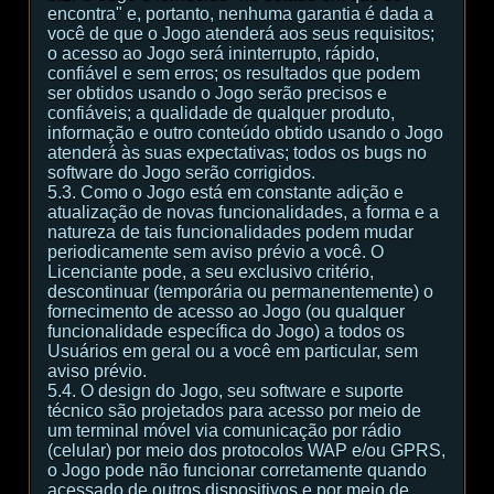
encontra" e, portanto, nenhuma garantia é dada a
você de que o Jogo atenderá aos seus requisitos;
o acesso ao Jogo será ininterrupto, rápido,
confiável e sem erros; os resultados que podem
ser obtidos usando o Jogo serão precisos e
confiáveis; a qualidade de qualquer produto,
informação e outro conteúdo obtido usando o Jogo
atenderá às suas expectativas; todos os bugs no
software do Jogo serão corrigidos.
5.3. Como o Jogo está em constante adição e
atualização de novas funcionalidades, a forma e a
natureza de tais funcionalidades podem mudar
periodicamente sem aviso prévio a você. O
Licenciante pode, a seu exclusivo critério,
descontinuar (temporária ou permanentemente) o
fornecimento de acesso ao Jogo (ou qualquer
funcionalidade específica do Jogo) a todos os
Usuários em geral ou a você em particular, sem
aviso prévio.
5.4. O design do Jogo, seu software e suporte
técnico são projetados para acesso por meio de
um terminal móvel via comunicação por rádio
(celular) por meio dos protocolos WAP e/ou GPRS,
o Jogo pode não funcionar corretamente quando
acessado de outros dispositivos e por meio de