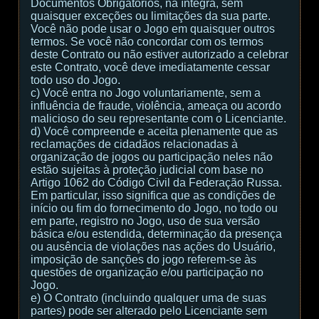
Documentos Obrigatórios, na íntegra, sem
quaisquer exceções ou limitações da sua parte.
Você não pode usar o Jogo em quaisquer outros
termos. Se você não concordar com os termos
deste Contrato ou não estiver autorizado a celebrar
este Contrato, você deve imediatamente cessar
todo uso do Jogo.
c) Você entra no Jogo voluntariamente, sem a
influência de fraude, violência, ameaça ou acordo
malicioso do seu representante com o Licenciante.
d) Você compreende e aceita plenamente que as
reclamações de cidadãos relacionadas à
organização de jogos ou participação neles não
estão sujeitas à proteção judicial com base no
Artigo 1062 do Código Civil da Federação Russa.
Em particular, isso significa que as condições de
início ou fim do fornecimento do Jogo, no todo ou
em parte, registro no Jogo, uso de sua versão
básica e/ou estendida, determinação da presença
ou ausência de violações nas ações do Usuário,
imposição de sanções do jogo referem-se às
questões de organização e/ou participação no
Jogo.
e) O Contrato (incluindo qualquer uma de suas
partes) pode ser alterado pelo Licenciante sem