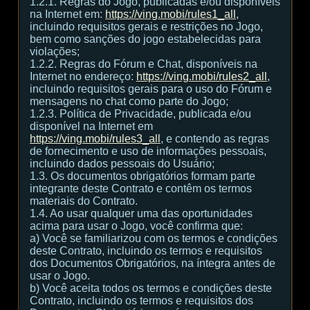
1.2.1. Regras do Jogo, publicadas e/ou disponíveis
na Internet em:
https://ving.mobi/rules1_all
,
incluindo requisitos gerais e restrições no Jogo,
bem como sanções do jogo estabelecidas para
violações;
1.2.2. Regras do Fórum e Chat, disponíveis na
Internet no endereço:
https://ving.mobi/rules2_all
,
incluindo requisitos gerais para o uso do Fórum e
mensagens no chat como parte do Jogo;
1.2.3. Política de Privacidade, publicada e/ou
disponível na Internet em
https://ving.mobi/rules3_all
, e contendo as regras
de fornecimento e uso de informações pessoais,
incluindo dados pessoais do Usuário;
1.3. Os documentos obrigatórios formam parte
integrante deste Contrato e contêm os termos
materiais do Contrato.
1.4. Ao usar qualquer uma das oportunidades
acima para usar o Jogo, você confirma que:
а) Você se familiarizou com os termos e condições
deste Contrato, incluindo os termos e requisitos
dos Documentos Obrigatórios, na íntegra antes de
usar o Jogo.
b) Você aceita todos os termos e condições deste
Contrato, incluindo os termos e requisitos dos