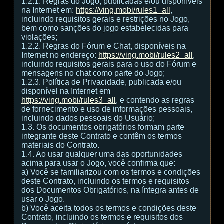
1.2.1. Regras do Jogo, publicadas e/ou disponíveis
na Internet em:
https://ving.mobi/rules1_all
,
incluindo requisitos gerais e restrições no Jogo,
bem como sanções do jogo estabelecidas para
violações;
1.2.2. Regras do Fórum e Chat, disponíveis na
Internet no endereço:
https://ving.mobi/rules2_all
,
incluindo requisitos gerais para o uso do Fórum e
mensagens no chat como parte do Jogo;
1.2.3. Política de Privacidade, publicada e/ou
disponível na Internet em
https://ving.mobi/rules3_all
, e contendo as regras
de fornecimento e uso de informações pessoais,
incluindo dados pessoais do Usuário;
1.3. Os documentos obrigatórios formam parte
integrante deste Contrato e contêm os termos
materiais do Contrato.
1.4. Ao usar qualquer uma das oportunidades
acima para usar o Jogo, você confirma que:
а) Você se familiarizou com os termos e condições
deste Contrato, incluindo os termos e requisitos
dos Documentos Obrigatórios, na íntegra antes de
usar o Jogo.
b) Você aceita todos os termos e condições deste
Contrato, incluindo os termos e requisitos dos