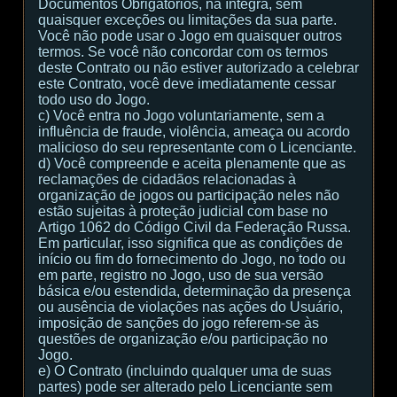
Documentos Obrigatórios, na íntegra, sem
quaisquer exceções ou limitações da sua parte.
Você não pode usar o Jogo em quaisquer outros
termos. Se você não concordar com os termos
deste Contrato ou não estiver autorizado a celebrar
este Contrato, você deve imediatamente cessar
todo uso do Jogo.
c) Você entra no Jogo voluntariamente, sem a
influência de fraude, violência, ameaça ou acordo
malicioso do seu representante com o Licenciante.
d) Você compreende e aceita plenamente que as
reclamações de cidadãos relacionadas à
organização de jogos ou participação neles não
estão sujeitas à proteção judicial com base no
Artigo 1062 do Código Civil da Federação Russa.
Em particular, isso significa que as condições de
início ou fim do fornecimento do Jogo, no todo ou
em parte, registro no Jogo, uso de sua versão
básica e/ou estendida, determinação da presença
ou ausência de violações nas ações do Usuário,
imposição de sanções do jogo referem-se às
questões de organização e/ou participação no
Jogo.
e) O Contrato (incluindo qualquer uma de suas
partes) pode ser alterado pelo Licenciante sem