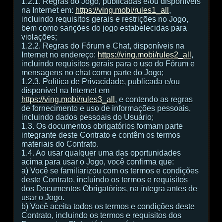
1.2.1. Regras do Jogo, publicadas e/ou disponíveis
na Internet em:
https://ving.mobi/rules1_all
,
incluindo requisitos gerais e restrições no Jogo,
bem como sanções do jogo estabelecidas para
violações;
1.2.2. Regras do Fórum e Chat, disponíveis na
Internet no endereço:
https://ving.mobi/rules2_all
,
incluindo requisitos gerais para o uso do Fórum e
mensagens no chat como parte do Jogo;
1.2.3. Política de Privacidade, publicada e/ou
disponível na Internet em
https://ving.mobi/rules3_all
, e contendo as regras
de fornecimento e uso de informações pessoais,
incluindo dados pessoais do Usuário;
1.3. Os documentos obrigatórios formam parte
integrante deste Contrato e contêm os termos
materiais do Contrato.
1.4. Ao usar qualquer uma das oportunidades
acima para usar o Jogo, você confirma que:
а) Você se familiarizou com os termos e condições
deste Contrato, incluindo os termos e requisitos
dos Documentos Obrigatórios, na íntegra antes de
usar o Jogo.
b) Você aceita todos os termos e condições deste
Contrato, incluindo os termos e requisitos dos