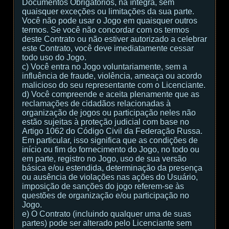
Documentos Obrigatórios, na íntegra, sem
quaisquer exceções ou limitações da sua parte.
Você não pode usar o Jogo em quaisquer outros
termos. Se você não concordar com os termos
deste Contrato ou não estiver autorizado a celebrar
este Contrato, você deve imediatamente cessar
todo uso do Jogo.
c) Você entra no Jogo voluntariamente, sem a
influência de fraude, violência, ameaça ou acordo
malicioso do seu representante com o Licenciante.
d) Você compreende e aceita plenamente que as
reclamações de cidadãos relacionadas à
organização de jogos ou participação neles não
estão sujeitas à proteção judicial com base no
Artigo 1062 do Código Civil da Federação Russa.
Em particular, isso significa que as condições de
início ou fim do fornecimento do Jogo, no todo ou
em parte, registro no Jogo, uso de sua versão
básica e/ou estendida, determinação da presença
ou ausência de violações nas ações do Usuário,
imposição de sanções do jogo referem-se às
questões de organização e/ou participação no
Jogo.
e) O Contrato (incluindo qualquer uma de suas
partes) pode ser alterado pelo Licenciante sem