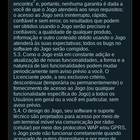
encontra" e, portanto, nenhuma garantia é dada a
você de que o Jogo atenderá aos seus requisitos;
o acesso ao Jogo será ininterrupto, rápido,
confiável e sem erros; os resultados que podem
ser obtidos usando o Jogo serão precisos e
confiáveis; a qualidade de qualquer produto,
informação e outro conteúdo obtido usando o Jogo
atenderá às suas expectativas; todos os bugs no
software do Jogo serão corrigidos.
5.3. Como o Jogo está em constante adição e
atualização de novas funcionalidades, a forma e a
natureza de tais funcionalidades podem mudar
periodicamente sem aviso prévio a você. O
Licenciante pode, a seu exclusivo critério,
descontinuar (temporária ou permanentemente) o
fornecimento de acesso ao Jogo (ou qualquer
funcionalidade específica do Jogo) a todos os
Usuários em geral ou a você em particular, sem
aviso prévio.
5.4. O design do Jogo, seu software e suporte
técnico são projetados para acesso por meio de
um terminal móvel via comunicação por rádio
(celular) por meio dos protocolos WAP e/ou GPRS,
o Jogo pode não funcionar corretamente quando
acessado de outros dispositivos e por meio de