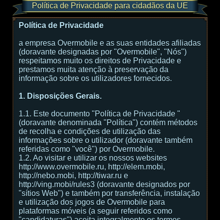
Política de Privacidade para cidadãos da UE
Política de Privacidade
a empresa Overmobile e as suas entidades afiliadas
(doravante designadas por "Overmobile", "Nós")
respeitamos muito os direitos de Privacidade e
prestamos muita atenção à preservação da
informação sobre os utilizadores fornecidos.
1. Disposições Gerais.
1.1. Este documento "Política de Privacidade "
(doravante denominada "Política") contém métodos
de recolha e condições de utilização das
informações sobre o utilizador (doravante também
referidas como "você") por Overmobile.
1.2. Ao visitar e utilizar os nossos websites
http://www.overmobile.ru, http://elem.mobi,
http://nebo.mobi, http://tiwar.ru e
http://ving.mobi/rules3 (doravante designados por
"sítios Web") e também por transferência, instalação
e utilização dos jogos de Overmobile para
plataformas móveis (a seguir referidos como
"candidaturas") aceita integralmente os termos