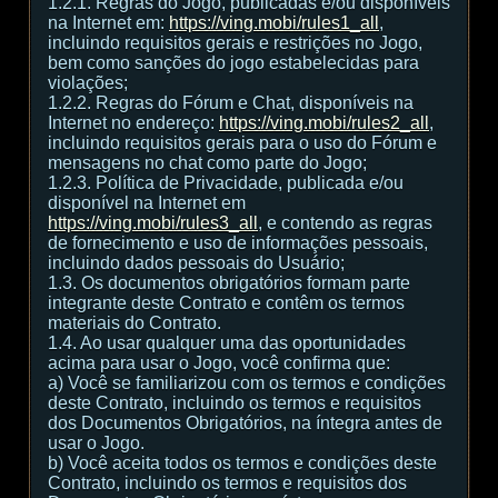
1.2.1. Regras do Jogo, publicadas e/ou disponíveis
na Internet em:
https://ving.mobi/rules1_all
,
incluindo requisitos gerais e restrições no Jogo,
bem como sanções do jogo estabelecidas para
violações;
1.2.2. Regras do Fórum e Chat, disponíveis na
Internet no endereço:
https://ving.mobi/rules2_all
,
incluindo requisitos gerais para o uso do Fórum e
mensagens no chat como parte do Jogo;
1.2.3. Política de Privacidade, publicada e/ou
disponível na Internet em
https://ving.mobi/rules3_all
, e contendo as regras
de fornecimento e uso de informações pessoais,
incluindo dados pessoais do Usuário;
1.3. Os documentos obrigatórios formam parte
integrante deste Contrato e contêm os termos
materiais do Contrato.
1.4. Ao usar qualquer uma das oportunidades
acima para usar o Jogo, você confirma que:
а) Você se familiarizou com os termos e condições
deste Contrato, incluindo os termos e requisitos
dos Documentos Obrigatórios, na íntegra antes de
usar o Jogo.
b) Você aceita todos os termos e condições deste
Contrato, incluindo os termos e requisitos dos