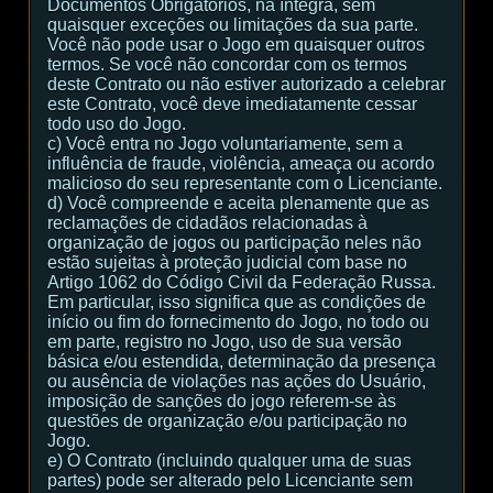
Documentos Obrigatórios, na íntegra, sem
quaisquer exceções ou limitações da sua parte.
Você não pode usar o Jogo em quaisquer outros
termos. Se você não concordar com os termos
deste Contrato ou não estiver autorizado a celebrar
este Contrato, você deve imediatamente cessar
todo uso do Jogo.
c) Você entra no Jogo voluntariamente, sem a
influência de fraude, violência, ameaça ou acordo
malicioso do seu representante com o Licenciante.
d) Você compreende e aceita plenamente que as
reclamações de cidadãos relacionadas à
organização de jogos ou participação neles não
estão sujeitas à proteção judicial com base no
Artigo 1062 do Código Civil da Federação Russa.
Em particular, isso significa que as condições de
início ou fim do fornecimento do Jogo, no todo ou
em parte, registro no Jogo, uso de sua versão
básica e/ou estendida, determinação da presença
ou ausência de violações nas ações do Usuário,
imposição de sanções do jogo referem-se às
questões de organização e/ou participação no
Jogo.
e) O Contrato (incluindo qualquer uma de suas
partes) pode ser alterado pelo Licenciante sem