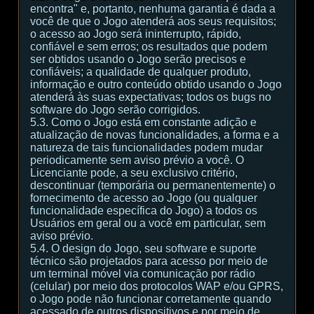
encontra" e, portanto, nenhuma garantia é dada a
você de que o Jogo atenderá aos seus requisitos;
o acesso ao Jogo será ininterrupto, rápido,
confiável e sem erros; os resultados que podem
ser obtidos usando o Jogo serão precisos e
confiáveis; a qualidade de qualquer produto,
informação e outro conteúdo obtido usando o Jogo
atenderá às suas expectativas; todos os bugs no
software do Jogo serão corrigidos.
5.3. Como o Jogo está em constante adição e
atualização de novas funcionalidades, a forma e a
natureza de tais funcionalidades podem mudar
periodicamente sem aviso prévio a você. O
Licenciante pode, a seu exclusivo critério,
descontinuar (temporária ou permanentemente) o
fornecimento de acesso ao Jogo (ou qualquer
funcionalidade específica do Jogo) a todos os
Usuários em geral ou a você em particular, sem
aviso prévio.
5.4. O design do Jogo, seu software e suporte
técnico são projetados para acesso por meio de
um terminal móvel via comunicação por rádio
(celular) por meio dos protocolos WAP e/ou GPRS,
o Jogo pode não funcionar corretamente quando
acessado de outros dispositivos e por meio de